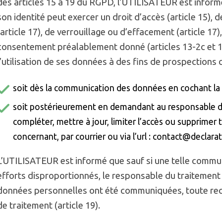
des articles 15 à 19 du RGPD, l’UTILISATEUR est inform
son identité peut exercer un droit d’accès (article 15), de
(article 17), de verrouillage ou d’effacement (article 17),
consentement préalablement donné (articles 13-2c et 1
l’utilisation de ses données à des fins de prospections
soit dès la communication des données en cochant la 
soit postérieurement en demandant au responsable du
compléter, mettre à jour, limiter l’accès ou supprimer
concernant, par courrier ou via l’url : contact@declara
L’UTILISATEUR est informé que sauf si une telle commun
efforts disproportionnés, le responsable du traitement 
données personnelles ont été communiquées, toute rect
de traitement (article 19).