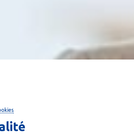
ookies
alité