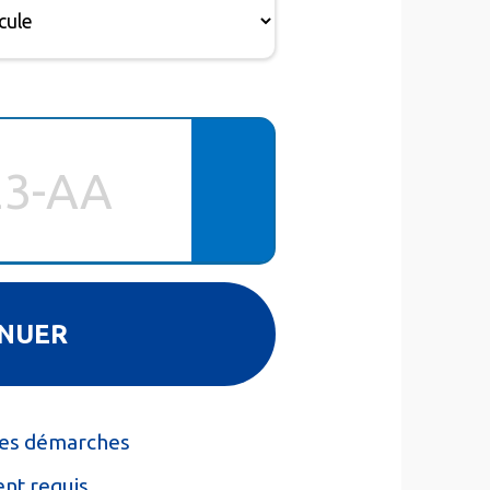
 les démarches
nt requis