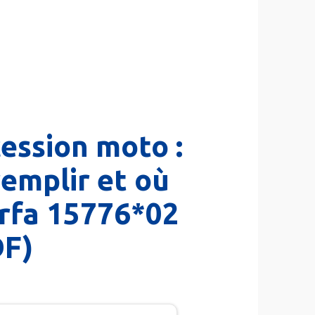
cession moto :
emplir et où
erfa 15776*02
DF)